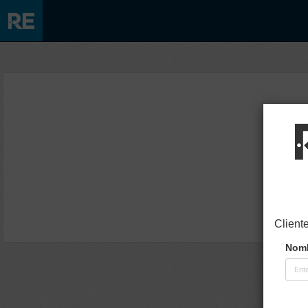
Client
Nomb