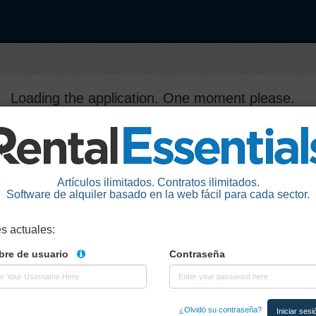
Loading the application. One moment please.
Artículos ilimitados. Contratos ilimitados.
Software de alquiler basado en la web fácil para cada sector.
es actuales
:
re de usuario
Contraseña
¿Olvidó su contraseña?